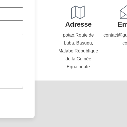
Adresse
Em
potao,Route de
contact@gu
Luba, Basupu,
c
Malabo,République
de la Guinée
Equatoriale