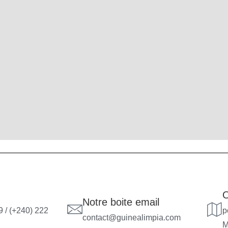
O
Notre boite email
 / (+240) 222
p
contact@guinealimpia.com
M